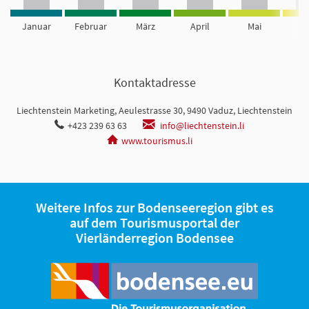
Januar
Februar
März
April
Mai
Ju
Kontaktadresse
Liechtenstein Marketing, Aeulestrasse 30, 9490 Vaduz, Liechtenstein
+423 239 63 63
info@liechtenstein.li
www.tourismus.li
Weitere Infos zur Bodenseeregion gibt es
auf dem Tourismusportal der
Vierländerregion Bodensee