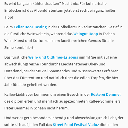
Es wird langsam kühler draußen? Macht nix. Für kulinarische
Entdecker ist das Alpenfürstentum jetzt erst recht ein ganz heißer
Tipp!
Beim
Cellar Door Tasting
in der Hofkellerei in Vaduz tauchen Sie tief in
die fürstliche Weinwelt ein, während das
Weingut Hoop
in Eschen
Wein, Kunst und Kultur zu einem facettenreichen Genuss für alle
Sinne kombiniert.
Das fürstliche
Wein- und Oldtimer-Erlebnis
nimmt Sie mit auf eine
abwechslungsreiche Tour durchs Liechtensteiner Ober- und
Unterland, bei der Sie viel Spannendes und Wissenswertes erfahren
über das Fürstentum und natürlich über die edlen Tropfen, die hier
Jahr für Jahr gekeltert werden.
Kaffee-Liebhaber kommen um einen Besuch in der
Rösterei Demmel
des diplomierten und mehrfach ausgezeichneten Kaffee-Sommeliers
Peter Demmel in Schaan nicht herum.
Und wer es gern besonders lebendig und abwechslungsreich liebt, der
sollte sich auf jeden Fall das
Street Food Festival Vaduz
dick in den