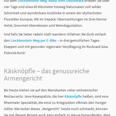
Auf dem
Liechtenstein-Weg: Natur trifft Geschmack
erleben Sie über
vier Tage und etwa 85 Kilometer hinweg Naturoasen voll wilder
Schönheit und wunderbare Ausblicke in einem der idyllischsten
Flusstäler Europas. Mit im Gepäck: Übernachtungen im Drei-Sterne-
Hotel, Gourmet-Abendessen und Weindegustation.
Und falls Sie lieber radeln statt wandern: Erfahren Sie doch einfach
den
Liechtenstein-Weg per E-Bike
– in drei gemütlichen Tages-
Etappen und mit gesunder regionaler Verpflegung im Rucksack bzw.
Picknick-Korb!
Käsknöpfle – das genussreiche
Armengericht
Bis heute stehen sie auf den Menükarten vieler einheimischer
Restaurants: Jene Käsespätzle, die hier
Käsknöpfle
heißen, sind eine
Rheintaler Spezialität, die einst zu Kriegszeiten oftmals den Hunger
stillte. Wie lecker dieses „Notgericht“ heute noch schmeckt, können
Sie mit diesem Rezept auch ganz einfach zu Hause herausfinden. Aber