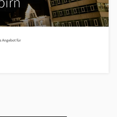
birn
s Angebot für