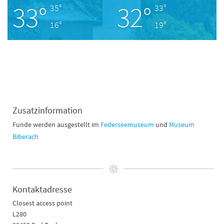
33°
32°
35°
33°
16°
19°
Zusatzinformation
Funde werden ausgestellt im
Federseemuseum
und
Museum
Biberach
Kontaktadresse
Closest access point
L280