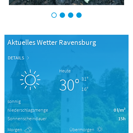
1
2
3
4
Aktuelles Wetter Ravensburg
DETAILS
Heute
30°
31°
16°
sonnig
Niederschlagsmenge
0 l/m²
Sonnenscheindauer
15h
Morgen
Übermorgen