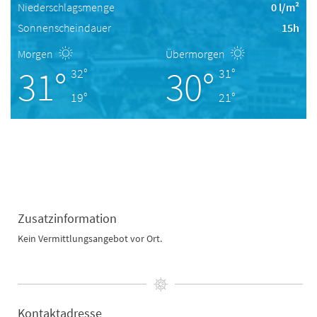
Niederschlagsmenge
0 l/m²
Sonnenscheindauer
15h
Morgen
Übermorgen
31°
30°
32°
31°
19°
21°
Zusatzinformation
Kein Vermittlungsangebot vor Ort.
Kontaktadresse