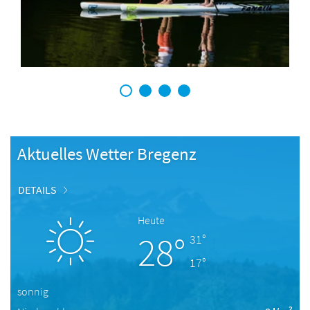
1
2
3
4
Aktuelles Wetter Bregenz
DETAILS
Heute
28°
31°
17°
sonnig