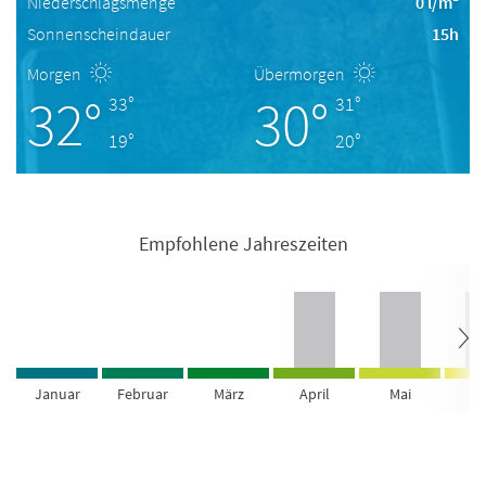
Niederschlagsmenge
0 l/m²
Sonnenscheindauer
15h
Morgen
Übermorgen
32°
30°
33°
31°
19°
20°
Empfohlene Jahreszeiten
Januar
Februar
März
April
Mai
Ju