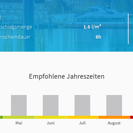
e
g
rschlagsmenge
1.6 l/m²
nscheindauer
6h
Empfohlene Jahreszeiten
Mai
Juni
Juli
August