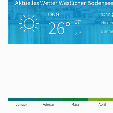
Aktuelles Wetter Westlicher Bodense
Heute
sonni
26°
27°
Niede
Sonne
22°
Januar
Februar
März
April