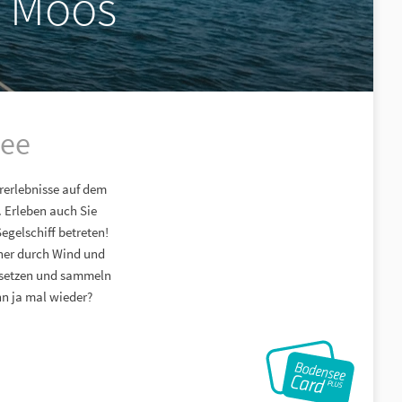
e Moos
see
urerlebnisse auf dem
. Erleben auch Sie
egelschiff betreten!
cher durch Wind und
l setzen und sammeln
nn ja mal wieder?