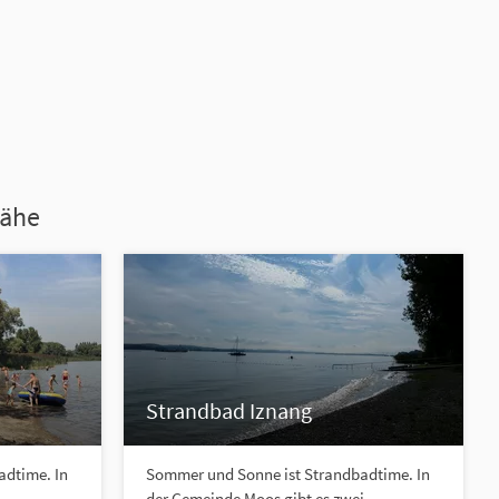
Nähe
Strandbad Iznang
adtime. In
Sommer und Sonne ist Strandbadtime. In
der Gemeinde Moos gibt es zwei