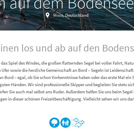
n auf dem Bodense
Moos, Deutschland
inen los und ab auf den Boden
 das Spiel des Windes, die großen flatternden Segel bei voller Fahrt, Nat
fer sowie die herzliche Gemeinschaft an Bord – Segeln ist Leidenschaft
n Bord – egal, ob Sie schon Vorkenntnisse haben oder das erste Mal ein S
n guten Händen. Wir sind professionelle Skipper und begleiten Sie stets si
ürfen Sie auch mal selbst ans Ruder. Außerdem helfen Sie uns beim Sege
ngen in dieser schönen Freizeitbeschäftigung. Vielleicht sehen wir uns da