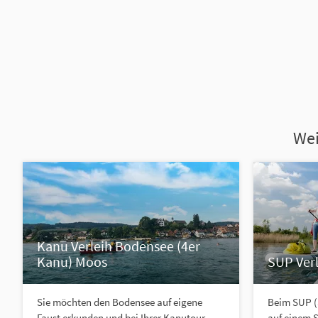
Wei
Kanu Verleih Bodensee (4er
Kanu) Moos
SUP Ver
Sie möchten den Bodensee auf eigene
Beim SUP (
Faust erkunden und bei Ihrer Kanutour
auf einem S