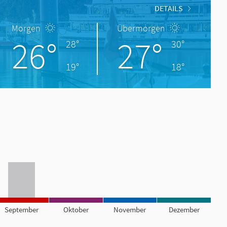
DETAILS
Morgen
Übermorgen
26°
27°
28°
30°
19°
18°
September
Oktober
November
Dezember