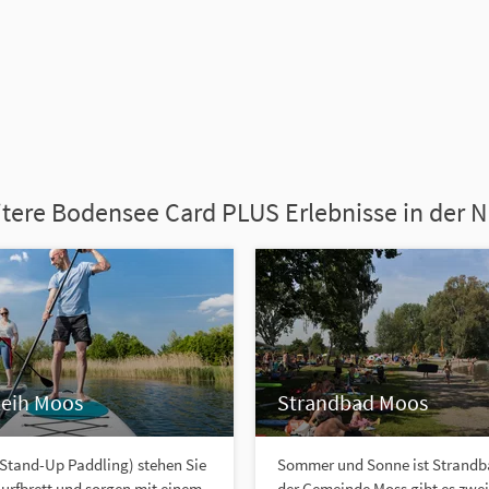
tere Bodensee Card PLUS Erlebnisse in der 
leih Moos
Strandbad Moos
Stand-Up Paddling) stehen Sie
Sommer und Sonne ist Strandb
urfbrett und sorgen mit einem
der Gemeinde Moss gibt es zwei