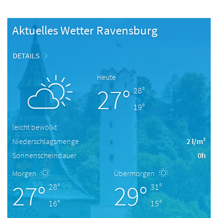
Aktuelles Wetter Ravensburg
DETAILS
Heute
27°
28°
19°
leicht bewölkt
Niederschlagsmenge
2 l/m²
Sonnenscheindauer
0h
Morgen
Übermorgen
27°
29°
28°
31°
16°
15°