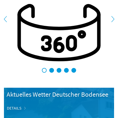
1
2
3
4
5
Aktuelles Wetter Deutscher Bodensee
DETAILS