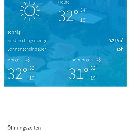
Heute
32°
34°
18°
sonnig
Niederschlagsmenge
0.2 l/m²
Sonnenscheindauer
15h
Morgen
Übermorgen
32°
31°
32°
32°
19°
19°
Öffnungszeiten