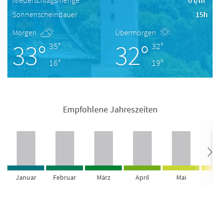
Niederschlagsmenge
0 l/m²
Sonnenscheindauer
15h
Morgen
Übermorgen
33°
32°
35°
32°
16°
19°
Empfohlene Jahreszeiten
Januar
Februar
März
April
Mai
Ju