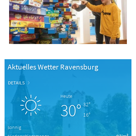
Aktuelles Wetter Ravensburg
DETAILS
Heute
30°
32°
16°
sonnig