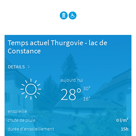
Temps actuel Thurgovie - lac de
Constance
DETAILS
aujourd'hui
28°
30°
16°
ensoleillé
chute de pluie
0 l/m²
durée d'ensoleillement
15h