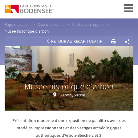
Navigation
Page d'accueil
Que découvrir?
Carte de la région
Musée historique d'arbon
RETOUR AU RÉCAPITULATIF
Musée historique d'arbon
Arbon, Suisse
Présentation moderne d’une exposition de palafittes avec des
modèles impressionnants et des vestiges archéologiques
authentiques d’Arbon-Bleiche 2 et 3.