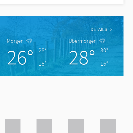
DETAILS
Morgen
Übermorgen
26°
28°
28°
30°
18°
16°