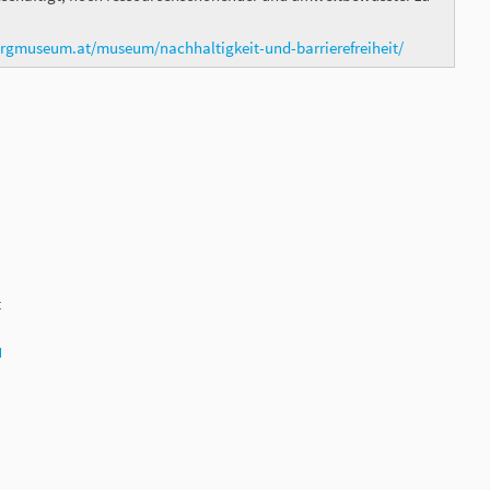
ergmuseum.at/museum/nachhaltigkeit-und-barrierefreiheit/
t
N