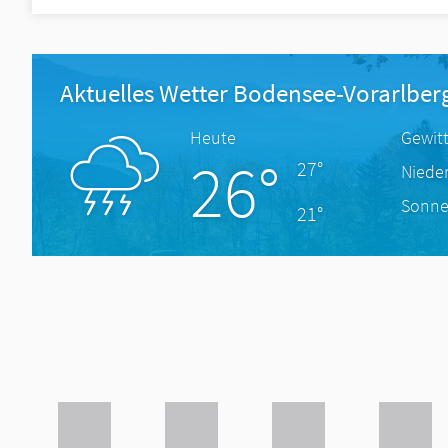
Aktuelles Wetter Bodensee-Vorarlber
Heute
Gewit
26°
27°
Niede
Sonne
21°