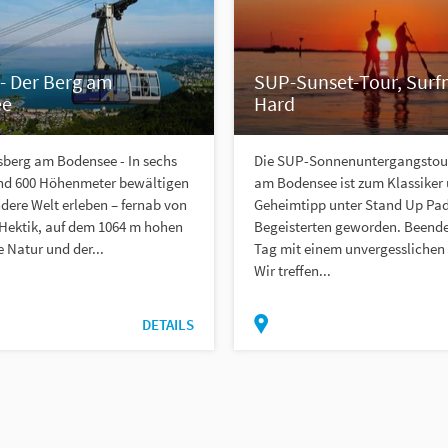
- Der Berg am
SUP-Sunset-Tour, Sur
ee
Hard
sberg am Bodensee - In sechs
Die SUP-Sonnenuntergangstour
nd 600 Höhenmeter bewältigen
am Bodensee ist zum Klassiker
dere Welt erleben – fernab von
Geheimtipp unter Stand Up Pad
 Hektik, auf dem 1064 m hohen
Begeisterten geworden. Beende
e Natur und der...
Tag mit einem unvergesslichen 
Wir treffen...
DETAILS