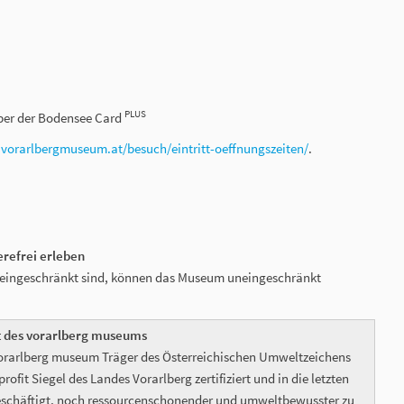
PLUS
haber der Bodensee Card
r
vorarlbergmuseum.at/besuch/eintritt-oeffnungszeiten/
.
refrei erleben
ät eingeschränkt sind, können das Museum uneingeschränkt
 des vorarlberg museums
vorarlberg museum Träger des Österreichischen Umweltzeichens
rofit Siegel des Landes Vorarlberg zertifiziert und in die letzten
beschäftigt, noch ressourcenschonender und umweltbewusster zu