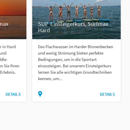
fmax
SUP-Einsteigerkurs, Surfmax
Hard
 in Hard
Das Flachwasser im Harder Binnenbecken
 und
und wenig Strömung bieten perfekte
dle-
Bedingungen, um in die Sportart
n Sie Ihren
einzusteigen. Bei unserem Einsteigerkurs
Erlebnis.
lernen Sie alle wichtigen Grundtechniken
kennen, um...
DETAILS
DETAILS