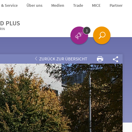
o & Service
Über uns
Medien
Trade
MICE
Partner
D PLUS
ERIN
3
ZURÜCK ZUR ÜBERSICHT