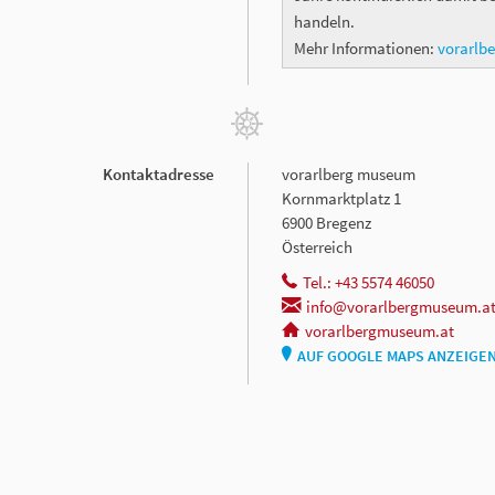
handeln.
Mehr Informationen:
vorarlb
Kontaktadresse
vorarlberg museum
Kornmarktplatz 1
6900 Bregenz
Österreich
Tel.: +43 5574 46050
info@vorarlbergmuseum.a
vorarlbergmuseum.at
AUF GOOGLE MAPS ANZEIGE