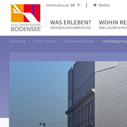
International
DE
Wetter
WAS ERLEBEN?
WOHIN RE
GRENZENLOSES ABENTEUER
DREI LÄNDER & EI
Startseite
Wohin reisen?
Bodensee Städte
vorarlberg m