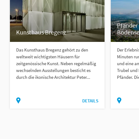
Pfänder 
Kunsthaus Bregenz
Bodens
Das Kunsthaus Bregenz gehört zu den
Der Erlebni
weltweit wichtigsten Häusern für
Minuten ru
zeitgenössische Kunst. Neben regelmäßig
und eine an
wechselnden Ausstellungen besticht es
Trubel und
durch die ikonische Architektur Peter...
Pfänder. Di
DETAILS