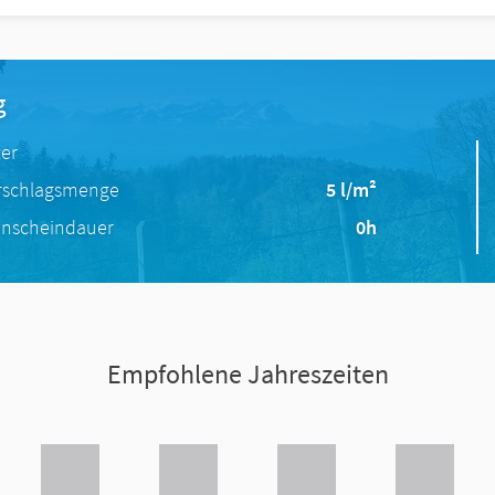
g
ter
rschlagsmenge
5 l/m²
nscheindauer
0h
Empfohlene Jahreszeiten