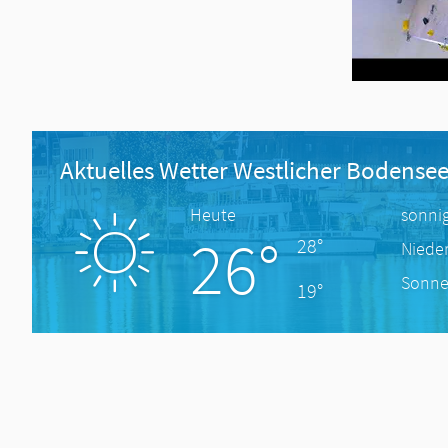
Aktuelles Wetter Westlicher Bodense
Heute
sonni
26°
28°
Niede
Sonne
19°