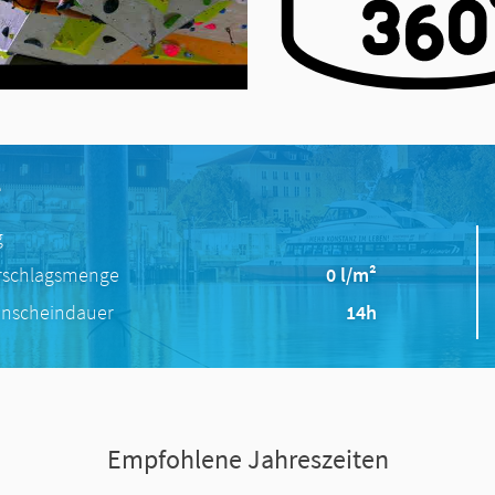
e
g
rschlagsmenge
0 l/m²
nscheindauer
14h
Empfohlene Jahreszeiten