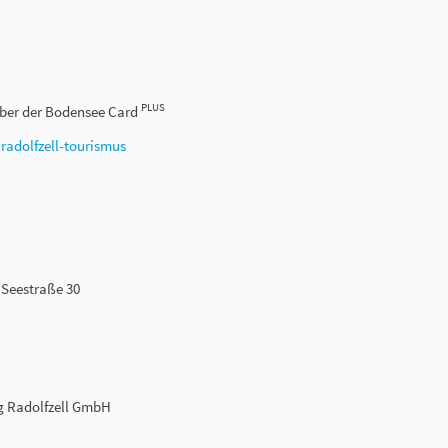
PLUS
aber der Bodensee Card
r
radolfzell-tourismus
 Seestraße 30
g Radolfzell GmbH