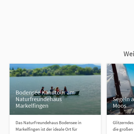
Wei
Bodensee Kanutour am
Naturfreundehaus
Segeln 
Markelfingen
Moos
Das NaturFreundehaus Bodensee in
Glitzerndes
Markelfingen ist der ideale Ort für
die großen 