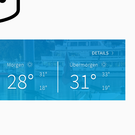
DETAILS
Morgen
Übermorgen
28°
31°
31°
33°
18°
19°