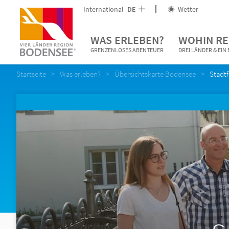
International
DE
Wetter
WAS ERLEBEN?
WOHIN RE
GRENZENLOSES ABENTEUER
DREI LÄNDER & EI
Startseite
Was erleben?
Übersichtskarte Bodensee
Stadtf