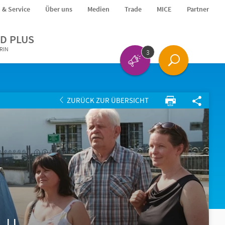
o & Service
Über uns
Medien
Trade
MICE
Partner
D PLUS
ERIN
3
ZURÜCK ZUR ÜBERSICHT