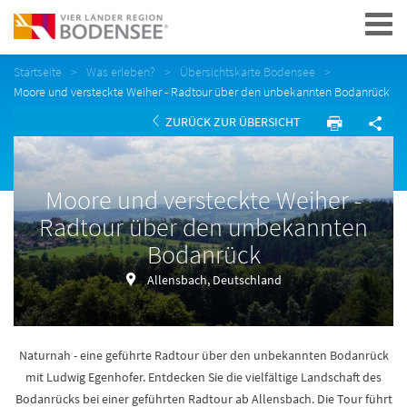
Navigation
Startseite
Was erleben?
Übersichtskarte Bodensee
Moore und versteckte Weiher - Radtour über den unbekannten Bodanrück
ZURÜCK ZUR ÜBERSICHT
Moore und versteckte Weiher -
Radtour über den unbekannten
Bodanrück
Allensbach, Deutschland
Naturnah - eine geführte Radtour über den unbekannten Bodanrück
mit Ludwig Egenhofer. Entdecken Sie die vielfältige Landschaft des
Bodanrücks bei einer geführten Radtour ab Allensbach. Die Tour führt