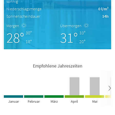
sonnig
Niederschlagsmenge
0 l/m²
Sonnenscheindauer
14h
Morgen
Übermorgen
28°
31°
30°
33°
18°
20°
Empfohlene Jahreszeiten
Januar
Februar
März
April
Mai
Ju