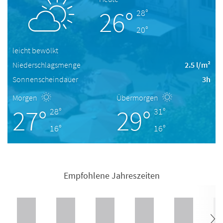
26°
28°
20°
leicht bewölkt
Niederschlagsmenge
2.5 l/m²
Sonnenscheindauer
3h
Morgen
Übermorgen
27°
29°
28°
31°
16°
16°
Empfohlene Jahreszeiten