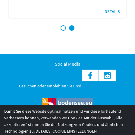
DETAILS
1
2
Social Media
Besuchen oder empfehlen Sie uns!
Damit Sie diese Website optimal nutzen und wir diese fortlaufend
verbessern können, verwenden wir Cookies. Mit der Auswahl „Alle
akzeptieren“ stimmen Sie der Nutzung von Cookies und ähnlichen
© 2026 Internationale Bodensee Tourismus GmbH
3
Technologien zu.
DETAILS
COOKIE EINSTELLUNGEN