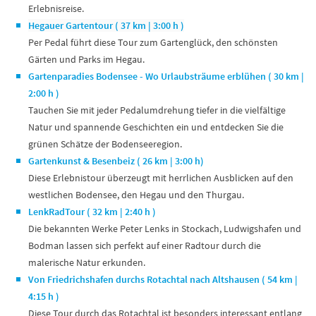
Erlebnisreise.
Hegauer Gartentour ( 37 km | 3:00 h )
Per Pedal führt diese Tour zum Gartenglück, den schönsten
Gärten und Parks im Hegau.
Gartenparadies Bodensee - Wo Urlaubsträume erblühen ( 30 km |
2:00 h )
Tauchen Sie mit jeder Pedalumdrehung tiefer in die vielfältige
Natur und spannende Geschichten ein und entdecken Sie die
grünen Schätze der Bodenseeregion.
Gartenkunst & Besenbeiz ( 26 km | 3:00 h)
Diese Erlebnistour überzeugt mit herrlichen Ausblicken auf den
westlichen Bodensee, den Hegau und den Thurgau.
LenkRadTour ( 32 km | 2:40 h )
Die bekannten Werke Peter Lenks in Stockach, Ludwigshafen und
Bodman lassen sich perfekt auf einer Radtour durch die
malerische Natur erkunden.
Von Friedrichshafen durchs Rotachtal nach Altshausen ( 54 km |
4:15 h )
Diese Tour durch das Rotachtal ist besonders interessant entlang