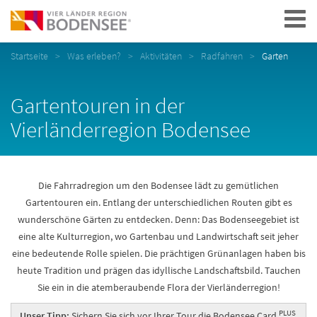
Navigation
Startseite
Was erleben?
Aktivitäten
Radfahren
Garten
Gartentouren in der
Vierländerregion Bodensee
Die Fahrradregion um den Bodensee lädt zu gemütlichen
Gartentouren ein. Entlang der unterschiedlichen Routen gibt es
wunderschöne Gärten zu entdecken. Denn: Das Bodenseegebiet ist
eine alte Kulturregion, wo Gartenbau und Landwirtschaft seit jeher
eine bedeutende Rolle spielen. Die prächtigen Grünanlagen haben bis
heute Tradition und prägen das idyllische Landschaftsbild. Tauchen
Sie ein in die atemberaubende Flora der Vierländerregion!
PLUS
Unser Tipp:
Sichern Sie sich vor Ihrer Tour die Bodensee Card
.