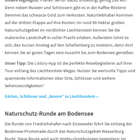
Unsere Highlights:
Planen Sie für Vaduz unbedingt genug Zeit ein!
Denn neben Museen und Schlössern gibt es in der Kaffee Rösterei
Demmel das schwarze Gold zum Verkosten. Naturliebhaber kommen
auf der dritten Etappe auf ihre Kosten: Im rund 90 Hektar großen
Naturschutzgebiet im nördlichen Liechtenstein können Sie die
malerische Landschaft in voller Pracht erleben. Außerdem lohnt es
sich, den kurzen Anstieg auf den Schellenberg zu meistern, denn dort
können Sie an guten Tagen eine Aussicht bis zum Bodensee genießen.
Unser Tipp:
Die LIstory-App ist die perfekte Reisebegleiterin auf Ihrer
Tour entlang des Liechtenstein-Weges. Nutzen Sie wertvolle Tipps und
spannende Informationen über Orte, Schlösser und weitere
Sehenswürdigkeiten!
Gärten, Schlösser und „Amore“ in Liechtenstein »
Naturschutz-Runde am Bodensee
Die Runde von Friedrichshafen nach Enzisweiler führt Sie entlang der
Bodensee-Promenade durch das Naturschutzgebiet Wasserburg
Bucht. Diese Route wird auch Hobby-Ornithologen begeistern: Im