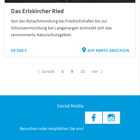
Das Eriskircher Ried
Von der Rotachmündung bei Friedrichshafen bis zur
Schussenmündung bei Langenargen erstreckt sich das
renommierte Naturschutzgebiet.
DETAILS
AUF KARTE ANZEIGEN
zurück
8
9
10
vor
Social Media
Besuchen oder empfehlen Sie uns!