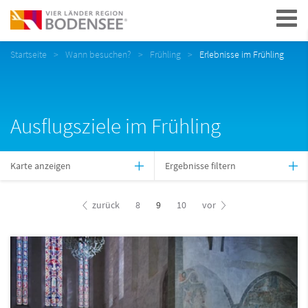
Navigation
Startseite
Wann besuchen?
Frühling
Erlebnisse im Frühling
Ausflugsziele im Frühling
Karte anzeigen
Ergebnisse filtern
zurück
8
9
10
vor