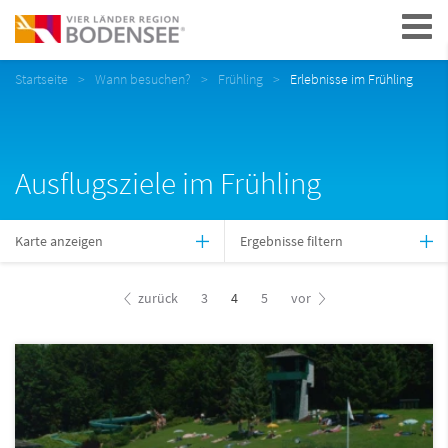
Navigation
Startseite
Wann besuchen?
Frühling
Erlebnisse im Frühling
Ausflugsziele im Frühling
Karte anzeigen
Ergebnisse filtern
zurück
3
4
5
vor