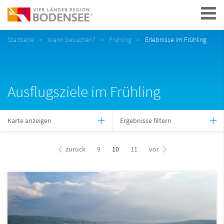
Navigation
Startseite
Wann besuchen?
Frühling
Erlebnisse im Frühling
Ausflugsziele im Frühling
Karte anzeigen
Ergebnisse filtern
zurück
9
10
11
vor