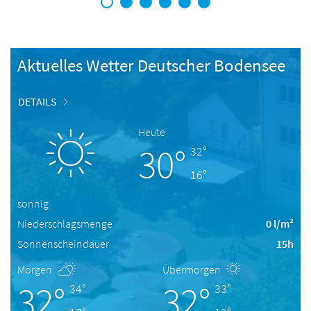
1
2
3
4
5
6
Aktuelles Wetter Deutscher Bodensee
DETAILS
Heute
30°
32°
16°
sonnig
Niederschlagsmenge
0 l/m²
Sonnenscheindauer
15h
Morgen
Übermorgen
32°
32°
34°
33°