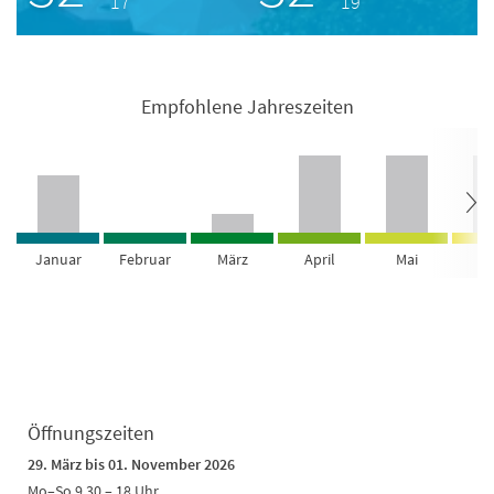
17°
19°
Empfohlene Jahreszeiten
Januar
Februar
März
April
Mai
Ju
Öffnungszeiten
29. März bis 01. November 2026
Mo–So 9.30 – 18 Uhr