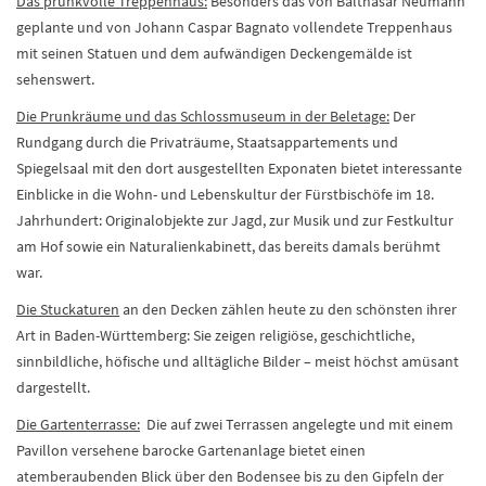
Das prunkvolle Treppenhaus:
Besonders das von Balthasar Neumann
geplante und von Johann Caspar Bagnato vollendete Treppenhaus
mit seinen Statuen und dem aufwändigen Deckengemälde ist
sehenswert.
Die Prunkräume und das Schlossmuseum in der Beletage:
Der
Rundgang durch die Privaträume, Staatsappartements und
Spiegelsaal mit den dort ausgestellten Exponaten bietet interessante
Einblicke in die Wohn- und Lebenskultur der Fürstbischöfe im 18.
Jahrhundert: Originalobjekte zur Jagd, zur Musik und zur Festkultur
am Hof sowie ein Naturalienkabinett, das bereits damals berühmt
war.
Die Stuckaturen
an den Decken zählen heute zu den schönsten ihrer
Art in Baden-Württemberg: Sie zeigen religiöse, geschichtliche,
sinnbildliche, höfische und alltägliche Bilder – meist höchst amüsant
dargestellt.
Die Gartenterrasse:
Die auf zwei Terrassen angelegte und mit einem
Pavillon versehene barocke Gartenanlage bietet einen
atemberaubenden Blick über den Bodensee bis zu den Gipfeln der