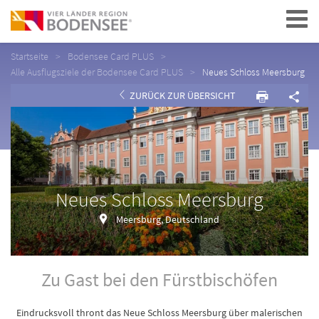
Navigation
Startseite
Bodensee Card PLUS
Alle Ausflugsziele der Bodensee Card PLUS
Neues Schloss Meersburg
ZURÜCK ZUR ÜBERSICHT
Neues Schloss Meersburg
Meersburg, Deutschland
Zu Gast bei den Fürstbischöfen
Eindrucksvoll thront das Neue Schloss Meersburg über malerischen