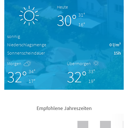
Heute
30°
31°
16°
sonnig
Niederschlagsmenge
0 l/m²
Sonnenscheindauer
15h
Morgen
Übermorgen
32°
32°
34°
33°
17°
19°
Empfohlene Jahreszeiten