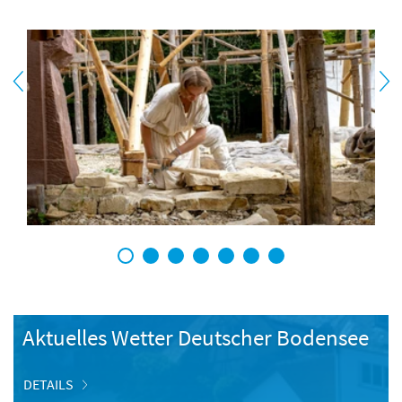
1
2
3
4
5
6
7
Aktuelles Wetter Deutscher Bodensee
DETAILS