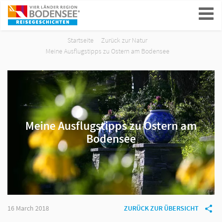
ein-/ausblenden
Startseite
Zurück zur Natur
Meine Ausflugstipps zu Ostern am Bodensee
Meine Ausflugstipps zu Ostern am
Bodensee
16 March 2018
ZURÜCK ZUR ÜBERSICHT