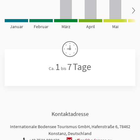
Januar
Februar
März
April
Mai
Ju
1
7
Tage
Ca.
bis
Kontaktadresse
Internationale Bodensee Tourismus GmbH, Hafenstraße 6, 78462
Konstanz, Deutschland