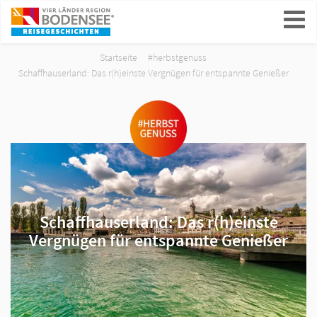
ein-/ausblenden
Startseite
#herbstgenuss
Schaffhauserland: Das r(h)einste Vergnügen für entspannte Genießer
Schaffhauserland: Das r(h)einste
Vergnügen für entspannte Genießer