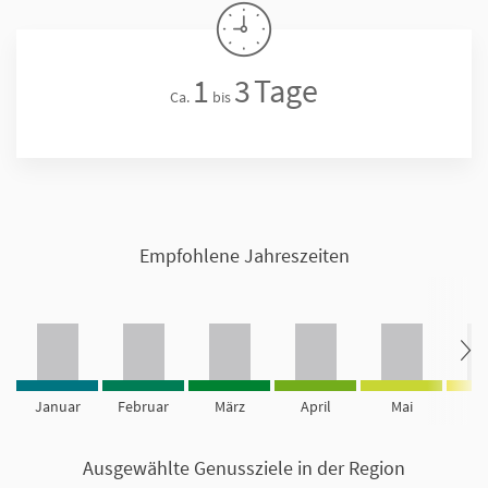
1
3
Tage
Ca.
bis
Empfohlene Jahreszeiten
Januar
Februar
März
April
Mai
Ju
Ausgewählte Genussziele in der Region