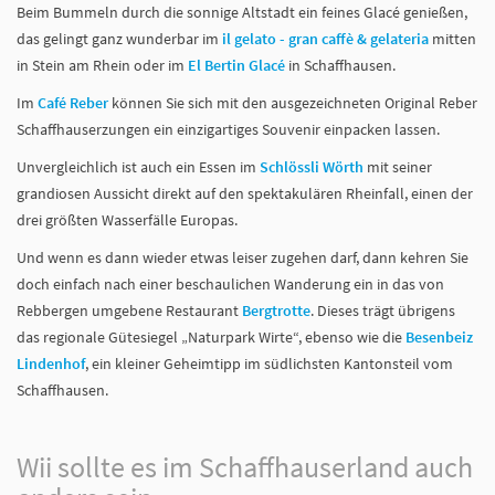
Beim Bummeln durch die sonnige Altstadt ein feines Glacé genießen,
das gelingt ganz wunderbar im
il gelato - gran caffè & gelateria
mitten
in Stein am Rhein oder im
El Bertin Glacé
in Schaffhausen.
Im
Café Reber
können Sie sich mit den ausgezeichneten Original Reber
Schaffhauserzungen ein einzigartiges Souvenir einpacken lassen.
Unvergleichlich ist auch ein Essen im
Schlössli Wörth
mit seiner
grandiosen Aussicht direkt auf den spektakulären Rheinfall, einen der
drei größten Wasserfälle Europas.
Und wenn es dann wieder etwas leiser zugehen darf, dann kehren Sie
doch einfach nach einer beschaulichen Wanderung ein in das von
Rebbergen umgebene Restaurant
Bergtrotte
. Dieses trägt übrigens
das regionale Gütesiegel „Naturpark Wirte“, ebenso wie die
Besenbeiz
Lindenhof
, ein kleiner Geheimtipp im südlichsten Kantonsteil vom
Schaffhausen.
Wii sollte es im Schaffhauserland auch