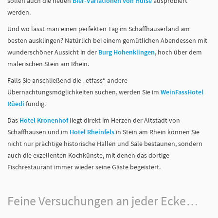
sollen auch die neuen
Bier-Variationen von Hülse
ausprobiert
werden.
Und wo lässt man einen perfekten Tag im Schaffhauserland am
besten ausklingen? Natürlich bei einem gemütlichen Abendessen mit
wunderschöner Aussicht in der
Burg Hohenklingen
, hoch über dem
malerischen Stein am Rhein.
Falls Sie anschließend die „etfass“ andere
Übernachtungsmöglichkeiten suchen, werden Sie im
WeinFassHotel
Rüedi
fündig.
Das
Hotel Kronenhof
liegt direkt im Herzen der Altstadt von
Schaffhausen und im
Hotel Rheinfels
in Stein am Rhein können Sie
nicht nur prächtige historische Hallen und Säle bestaunen, sondern
auch die exzellenten Kochkünste, mit denen das dortige
Fischrestaurant immer wieder seine Gäste begeistert.
Feine Versuchungen an jeder Ecke…