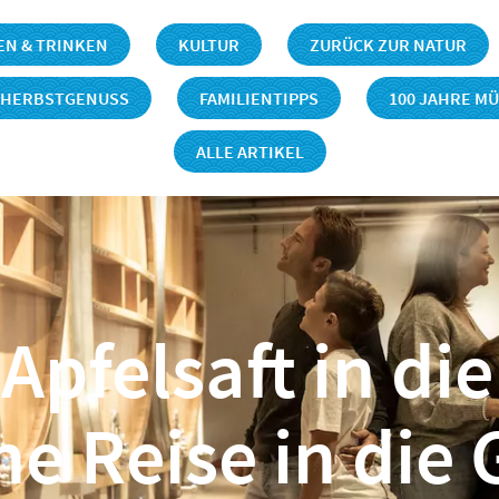
EN & TRINKEN
KULTUR
ZURÜCK ZUR NATUR
#HERBSTGENUSS
FAMILIENTIPPS
100 JAHRE M
rinken
Wie der Apfelsaft in die Flasche kommt: Eine Reise in die Genussw
ALLE ARTIKEL
Apfelsaft in di
e Reise in die