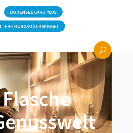
BODENSEE CARD PLUS
ÜLLER-THURGAU SCHMUGGEL
elt der Familie Möhl
e Flasche
 Genusswelt