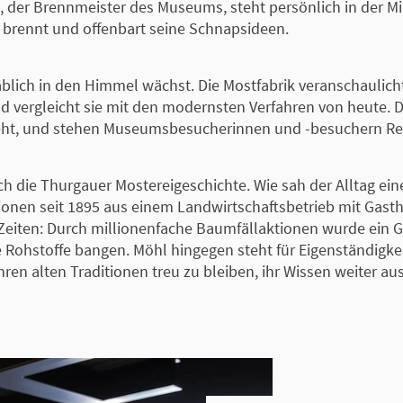
der Brennmeister des Museums, steht persönlich in der Mikro
n, brennt und offenbart seine Schnapsideen.
äblich in den Himmel wächst. Die Mostfabrik veranschaulicht
nd vergleicht sie mit den modernsten Verfahren von heute. 
 geht, und stehen Museumsbesucherinnen und -besuchern R
h die Thurgauer Mostereigeschichte. Wie sah der Alltag ei
ionen seit 1895 aus einem Landwirtschaftsbetrieb mit Gast
 Zeiten: Durch millionenfache Baumfällaktionen wurde ein 
 Rohstoffe bangen. Möhl hingegen steht für Eigenständigk
hren alten Traditionen treu zu bleiben, ihr Wissen weiter 