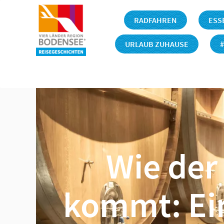
RADFAHREN
ESS
URLAUB ZUHAUSE
Startseite
Essen & T
Wie der 
kommt: Ein