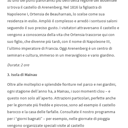
Su uno dei punti panoramici più belli della regione del Bodensee
si trova il castello di Arenenberg. Nel 1816 la figliastra di
Napoleone I, Ortensia de Beauharnais, lo scelse come sua
residenza in esilio. Ampliò il complesso e arredò i sontuosi saloni
seguendo il suo preciso gusto. I visitatori attraversano il castello e
vengono a conoscenza della vita che Ortensia trascorse qui con
suo figlio, che divenne più tardi, con il nome di Napoleone III,
l’ultimo imperatore di Francia. Oggi Arenenberg è un centro di
seminari e cultura, immerso in un meraviglioso e vario giardino.
Durata: 2 ore
3. Isola di Mainau
Oltre alle molteplici e splendide fioriture nel parco e nei giardini,
ogni stagione dell’anno ha, a Mainau, i suoi momenti clou – e
questo non solo all’aperto. Attrazioni particolari, perfette anche
per le giornate più fredde e piovose, sono ad esempio il castello
barocco e la casa delle farfalle. Consultate il nostro programma
per i “giorni bagnati” – per esempio, nelle giornate di pioggia
vengono organizzate speciali visite al castello