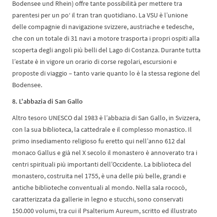
Bodensee und Rhein) offre tante possibilità per mettere tra
parentesi per un po‘ il tran tran quotidiano. La VSU è l’unione
delle compagnie di navigazione svizzere, austriache e tedesche,
che con un totale di 31 navi a motore trasporta i propri ospiti alla
scoperta degli angoli più belli del Lago di Costanza. Durante tutta
l’estate è in vigore un orario di corse regolari, escursioni e
proposte di viaggio – tanto varie quanto lo è la stessa regione del
Bodensee.
8. L'abbazia di San Gallo
Altro tesoro UNESCO dal 1983 è l’abbazia di San Gallo, in Svizzera,
con la sua biblioteca, la cattedrale e il complesso monastico. Il
primo insediamento religioso fu eretto qui nell’anno 612 dal
monaco Gallus e già nel X secolo il monastero è annoverato tra i
centri spirituali più importanti dell’Occidente. La biblioteca del
monastero, costruita nel 1755, è una delle più belle, grandi e
antiche biblioteche conventuali al mondo. Nella sala rococò,
caratterizzata da gallerie in legno e stucchi, sono conservati
150.000 volumi, tra cui il Psalterium Aureum, scritto ed illustrato