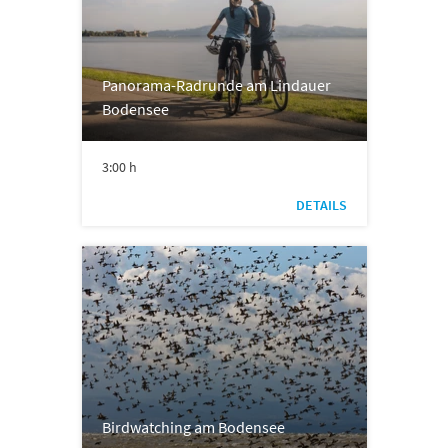
Panorama-Radrunde am Lindauer
Bodensee
3:00 h
DETAILS
Birdwatching am Bodensee