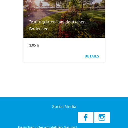
"Kulturgärten“ am deutschen
Bodensee
3:05 h
DETAILS
Social Media
Besuchen oder empfehlen Sie uns!