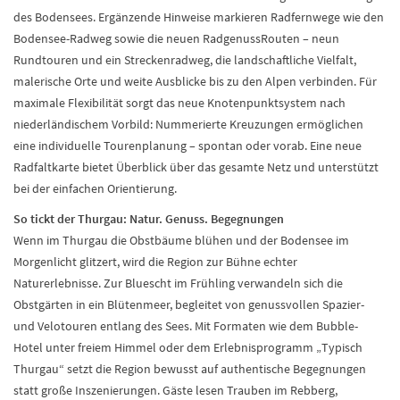
des Bodensees. Ergänzende Hinweise markieren Radfernwege wie den
Bodensee-Radweg sowie die neuen RadgenussRouten – neun
Rundtouren und ein Streckenradweg, die landschaftliche Vielfalt,
malerische Orte und weite Ausblicke bis zu den Alpen verbinden. Für
maximale Flexibilität sorgt das neue Knotenpunktsystem nach
niederländischem Vorbild: Nummerierte Kreuzungen ermöglichen
eine individuelle Tourenplanung – spontan oder vorab. Eine neue
Radfaltkarte bietet Überblick über das gesamte Netz und unterstützt
bei der einfachen Orientierung.
So tickt der Thurgau: Natur. Genuss. Begegnungen
Wenn im Thurgau die Obstbäume blühen und der Bodensee im
Morgenlicht glitzert, wird die Region zur Bühne echter
Naturerlebnisse. Zur Bluescht im Frühling verwandeln sich die
Obstgärten in ein Blütenmeer, begleitet von genussvollen Spazier-
und Velotouren entlang des Sees. Mit Formaten wie dem Bubble-
Hotel unter freiem Himmel oder dem Erlebnisprogramm „Typisch
Thurgau“ setzt die Region bewusst auf authentische Begegnungen
statt große Inszenierungen. Gäste lesen Trauben im Rebberg,