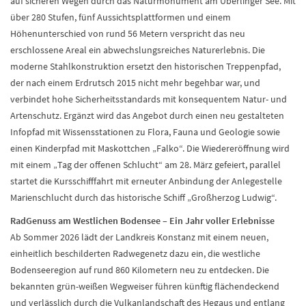
auf sicheren Wegen durch das Naturmonument am Überlinger See. Mit
über 280 Stufen, fünf Aussichtsplattformen und einem
Höhenunterschied von rund 56 Metern verspricht das neu
erschlossene Areal ein abwechslungsreiches Naturerlebnis. Die
moderne Stahlkonstruktion ersetzt den historischen Treppenpfad,
der nach einem Erdrutsch 2015 nicht mehr begehbar war, und
verbindet hohe Sicherheitsstandards mit konsequentem Natur- und
Artenschutz. Ergänzt wird das Angebot durch einen neu gestalteten
Infopfad mit Wissensstationen zu Flora, Fauna und Geologie sowie
einen Kinderpfad mit Maskottchen „Falko“. Die Wiedereröffnung wird
mit einem „Tag der offenen Schlucht“ am 28. März gefeiert, parallel
startet die Kursschifffahrt mit erneuter Anbindung der Anlegestelle
Marienschlucht durch das historische Schiff „Großherzog Ludwig“.
RadGenuss am Westlichen Bodensee – Ein Jahr voller Erlebnisse
Ab Sommer 2026 lädt der Landkreis Konstanz mit einem neuen,
einheitlich beschilderten Radwegenetz dazu ein, die westliche
Bodenseeregion auf rund 860 Kilometern neu zu entdecken. Die
bekannten grün-weißen Wegweiser führen künftig flächendeckend
und verlässlich durch die Vulkanlandschaft des Hegaus und entlang