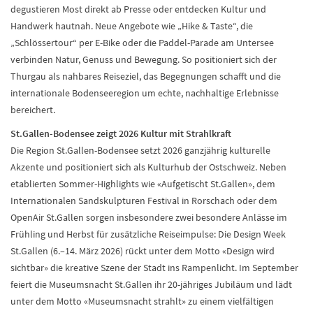
degustieren Most direkt ab Presse oder entdecken Kultur und
Handwerk hautnah. Neue Angebote wie „Hike & Taste“, die
„Schlössertour“ per E-Bike oder die Paddel-Parade am Untersee
verbinden Natur, Genuss und Bewegung. So positioniert sich der
Thurgau als nahbares Reiseziel, das Begegnungen schafft und die
internationale Bodenseeregion um echte, nachhaltige Erlebnisse
bereichert.
St.Gallen-Bodensee zeigt 2026 Kultur mit Strahlkraft
Die Region St.Gallen-Bodensee setzt 2026 ganzjährig kulturelle
Akzente und positioniert sich als Kulturhub der Ostschweiz. Neben
etablierten Sommer-Highlights wie «Aufgetischt St.Gallen», dem
Internationalen Sandskulpturen Festival in Rorschach oder dem
OpenAir St.Gallen sorgen insbesondere zwei besondere Anlässe im
Frühling und Herbst für zusätzliche Reiseimpulse: Die Design Week
St.Gallen (6.–14. März 2026) rückt unter dem Motto «Design wird
sichtbar» die kreative Szene der Stadt ins Rampenlicht. Im September
feiert die Museumsnacht St.Gallen ihr 20-jähriges Jubiläum und lädt
unter dem Motto «Museumsnacht strahlt» zu einem vielfältigen