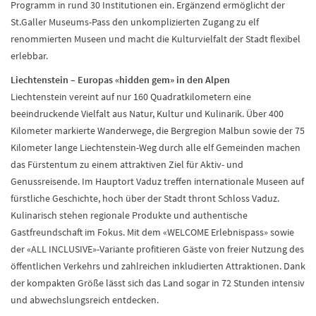
Programm in rund 30 Institutionen ein. Ergänzend ermöglicht der
St.Galler Museums-Pass den unkomplizierten Zugang zu elf
renommierten Museen und macht die Kulturvielfalt der Stadt flexibel
erlebbar.
Liechtenstein – Europas «hidden gem» in den Alpen
Liechtenstein vereint auf nur 160 Quadratkilometern eine
beeindruckende Vielfalt aus Natur, Kultur und Kulinarik. Über 400
Kilometer markierte Wanderwege, die Bergregion Malbun sowie der 75
Kilometer lange Liechtenstein-Weg durch alle elf Gemeinden machen
das Fürstentum zu einem attraktiven Ziel für Aktiv- und
Genussreisende. Im Hauptort Vaduz treffen internationale Museen auf
fürstliche Geschichte, hoch über der Stadt thront Schloss Vaduz.
Kulinarisch stehen regionale Produkte und authentische
Gastfreundschaft im Fokus. Mit dem «WELCOME Erlebnispass» sowie
der «ALL INCLUSIVE»-Variante profitieren Gäste von freier Nutzung des
öffentlichen Verkehrs und zahlreichen inkludierten Attraktionen. Dank
der kompakten Größe lässt sich das Land sogar in 72 Stunden intensiv
und abwechslungsreich entdecken.