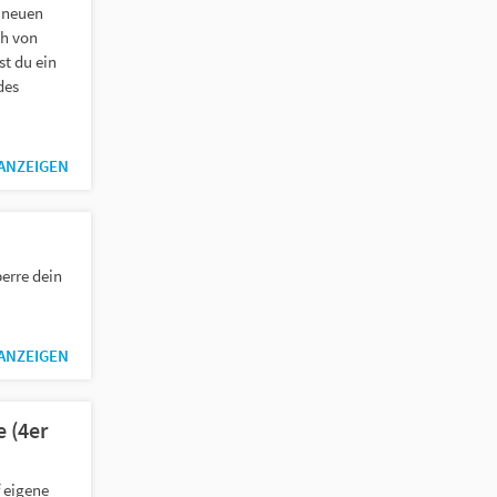
 neuen
ih von
t du ein
des
 ANZEIGEN
erre dein
 ANZEIGEN
 (4er
 eigene