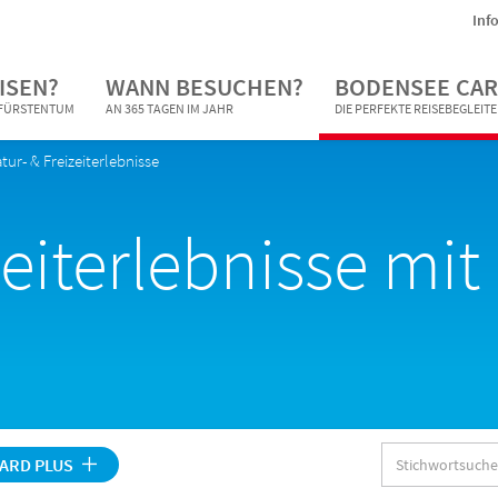
Inf
ISEN?
WANN BESUCHEN?
BODENSEE CAR
N FÜRSTENTUM
AN 365 TAGEN IM JAHR
DIE PERFEKTE REISEBEGLEIT
tur- & Freizeiterlebnisse
zeiterlebnisse mi
Stichwortsuche
ARD PLUS