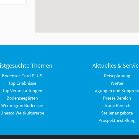
istgesuchte Themen
Aktuelles & Servic
Bodensee Card PLUS
Reiseplanung
Top Erlebnisse
Wetter
Top Veranstaltungen
Tagungen und Kongress
Bodenseegärten
Presse Bereich
Weinregion Bodensee
Trade Bereich
Unesco Weltkulturerbe
Stellenangebote
Prospektbestellung