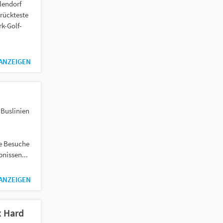
lendorf
rrückteste
k-Golf-
 ANZEIGEN
 Buslinien
re Besuche
bnissen...
 ANZEIGEN
x Hard