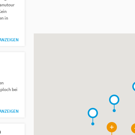
Kanutour
Kein
en in
 ANZEIGEN
en
ploch bei
 ANZEIGEN
n
13