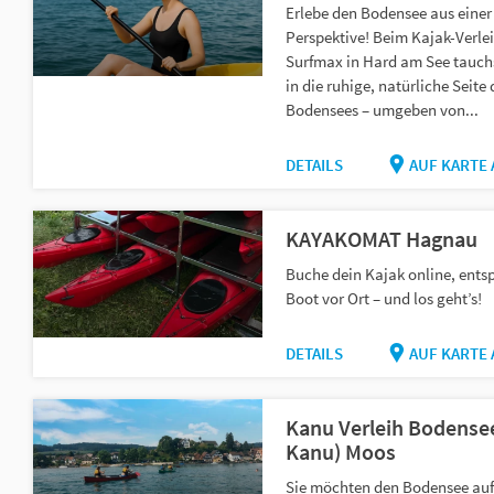
Erlebe den Bodensee aus einer
Perspektive! Beim Kajak-Verle
Surfmax in Hard am See tauchs
in die ruhige, natürliche Seite 
Bodensees – umgeben von...
DETAILS
AUF KARTE
KAYAKOMAT Hagnau
Buche dein Kajak online, entsp
Boot vor Ort – und los geht’s!
DETAILS
AUF KARTE
Kanu Verleih Bodensee
Kanu) Moos
Sie möchten den Bodensee auf