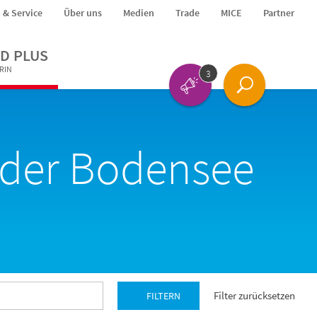
o & Service
Über uns
Medien
Trade
MICE
Partner
D PLUS
ERIN
3
t der Bodensee
Filter zurücksetzen
FILTERN