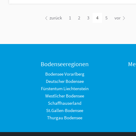
zurück
1
2
3
4
5
vor
Bodenseeregionen
Me
Bodensee Vorarlberg
Deutscher Bodensee
Fürstentum Liechtenstein
Westlicher Bodensee
Schaffhauserland
St.Gallen-Bodensee
Thurgau Bodensee