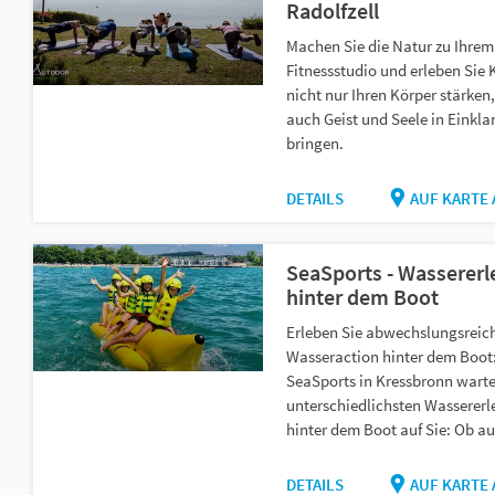
Radolfzell
Machen Sie die Natur zu Ihrem
Fitnessstudio und erleben Sie K
nicht nur Ihren Körper stärken
auch Geist und Seele in Einkla
bringen.
DETAILS
AUF KARTE
SeaSports - Wassererl
hinter dem Boot
Erleben Sie abwechslungsreic
Wasseraction hinter dem Boot
SeaSports in Kressbronn warte
unterschiedlichsten Wassererl
hinter dem Boot auf Sie: Ob au
DETAILS
AUF KARTE