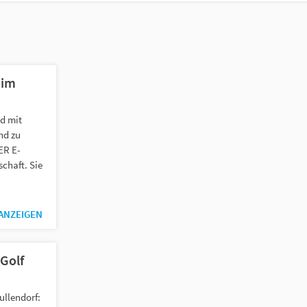
 im
nd mit
nd zu
ER E-
chaft. Sie
 ANZEIGEN
-Golf
ullendorf: