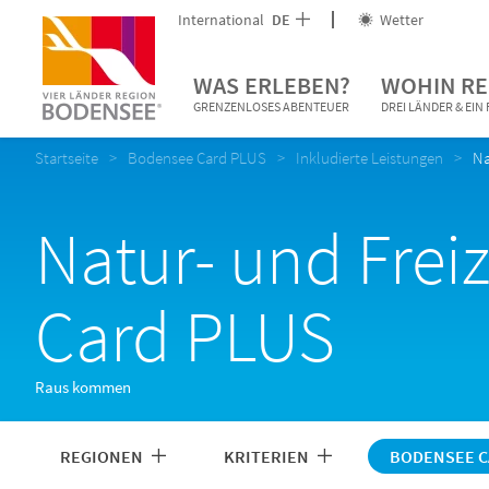
International
DE
Wetter
WAS ERLEBEN?
WOHIN RE
GRENZENLOSES ABENTEUER
DREI LÄNDER & EI
Startseite
Bodensee Card PLUS
Inkludierte Leistungen
Na
Natur- und Frei
Card PLUS
Raus kommen
REGIONEN
KRITERIEN
BODENSEE C