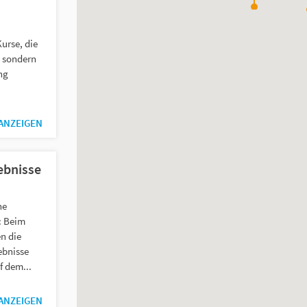
urse, die
, sondern
ng
 ANZEIGEN
ebnisse
he
: Beim
n die
ebnisse
f dem...
 ANZEIGEN