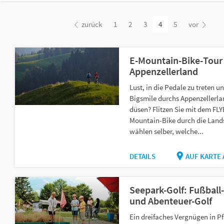
zurück
1
2
3
4
5
vor
E-Mountain-Bike-Tour
Appenzellerland
Lust, in die Pedale zu treten u
Bigsmile durchs Appenzellerla
düsen? Flitzen Sie mit dem FLY
Mountain-Bike durch die Lands
wählen selber, welche...
DETAILS
AUF KARTE
Seepark-Golf: Fußball
und Abenteuer-Golf
Ein dreifaches Vergnügen in Pf