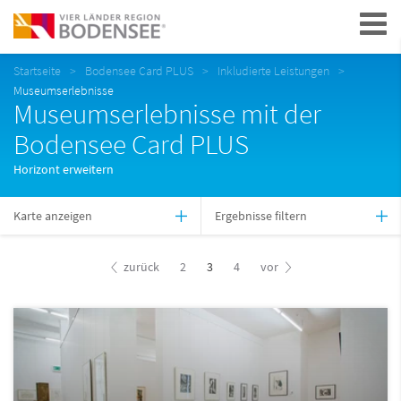
Navigation
Startseite
Bodensee Card PLUS
Inkludierte Leistungen
Museumserlebnisse
Museumserlebnisse mit der
Bodensee Card PLUS
Horizont erweitern
Karte anzeigen
Ergebnisse filtern
zurück
2
3
4
vor